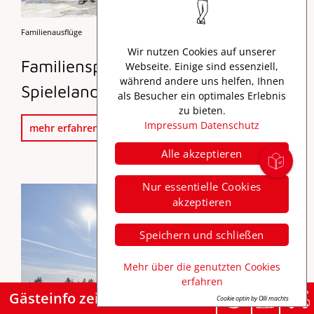
Familienausflüge
Karte
Wir nutzen Cookies auf unserer
Familienspaß im Ravensburger
Webseite. Einige sind essenziell,
während andere uns helfen, Ihnen
Spieleland
als Besucher ein optimales Erlebnis
zu bieten.
Impressum
Datenschutz
mehr erfahren
Alle akzeptieren
Nur essentielle Cookies
akzeptieren
Speichern und schließen
Mehr über die genutzten Cookies
erfahren
Gästeinfo zeigen
Cookie optin by Olli machts