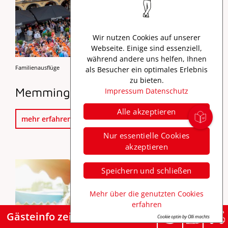
Wir nutzen Cookies auf unserer
Webseite. Einige sind essenziell,
während andere uns helfen, Ihnen
Familienausflüge
Karte
als Besucher ein optimales Erlebnis
zu bieten.
Memminger Stadtfest
Impressum
Datenschutz
Alle akzeptieren
mehr erfahren
Nur essentielle Cookies
akzeptieren
Speichern und schließen
Mehr über die genutzten Cookies
erfahren
Gästeinfo zeigen
Cookie optin by Olli machts