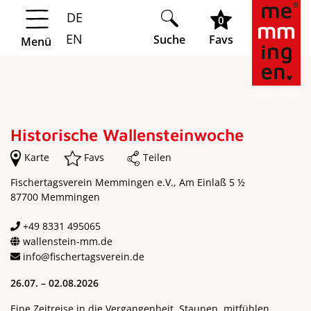
DE
Springe zur Navigation
Springe zum Hauptinhalt
0
EN
Suche
Favs
Menü
Historische Wallensteinwoche
Karte
Favs
Teilen
Fischertagsverein Memmingen e.V., Am Einlaß 5 ½
87700 Memmingen
+49 8331 495065
wallenstein-mm.de
info@fischertagsverein.de
26.07. – 02.08.2026
Eine Zeitreise in die Vergangenheit. Staunen, mitfühlen,