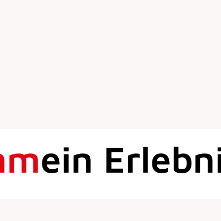
mm
ein Erlebn