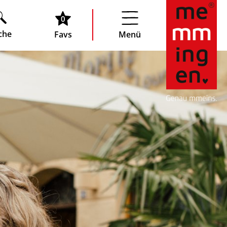
0
che
Favs
Menü