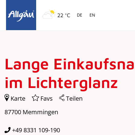
Springe zur Navigation
Springe zum Hauptinhalt
22 °C
DE
EN
Lange Einkaufsn
im Lichterglanz
Karte
Favs
Teilen
87700 Memmingen
+49 8331 109-190