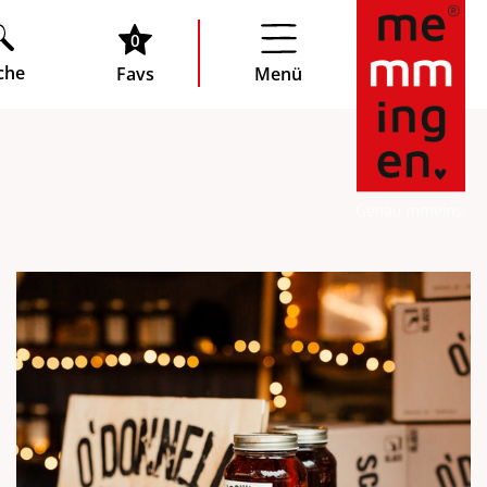
0
che
Favs
Menü