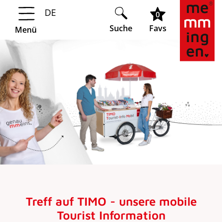
DE
Springe zur Navigation
Springe zum Hauptinhalt
0
Suche
Favs
Menü
Treff auf TIMO - unsere mobile
Tourist Information