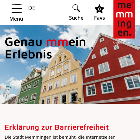
DE
Springe zur Navigation
Springe zum Hauptinhalt
0
Suche
Favs
Menü
Genau
mm
ein
Erlebnis
Erklärung zur Barrierefreiheit
Die Stadt Memmingen ist bemüht, die Internetseiten