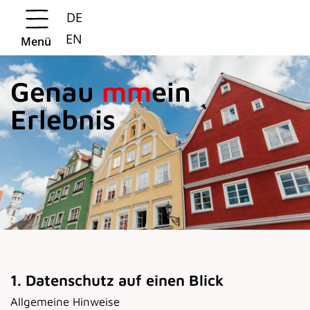
DE
Springe zur Navigation
Springe zum Hauptinhalt
EN
Menü
Genau
mm
ein
Erlebnis
1. Datenschutz auf einen Blick
Allgemeine Hinweise