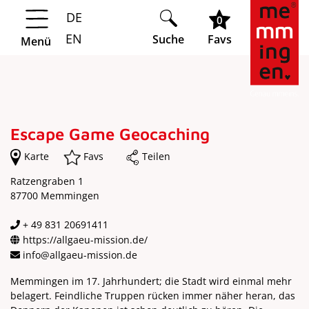
DE
Springe zur Navigation
Springe zum Hauptinhalt
0
EN
Suche
Favs
Menü
Escape Game Geocaching
Karte
Favs
Teilen
Ratzengraben 1
87700 Memmingen
+ 49 831 20691411
https://allgaeu-mission.de/
info@allgaeu-mission.de
Memmingen im 17. Jahrhundert; die Stadt wird einmal mehr
belagert. Feindliche Truppen rücken immer näher heran, das