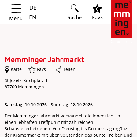
DE
Springe zur Navigation
Springe zum Hauptinhalt
0
EN
Suche
Favs
Menü
Memminger Jahrmarkt
Karte
Favs
Teilen
St.Josefs-Kirchplatz 1
87700 Memmingen
Samstag, 10.10.2026 - Sonntag, 18.10.2026
Der Memminger Jahrmarkt verwandelt die Innenstadt in
einen lebhaften Treffpunkt mit zahlreichen
Schaustellerbetrieben. Von Dienstag bis Donnerstag ergänzt
der Krämermarkt mit über 90 Ständen das bunte Treiben und