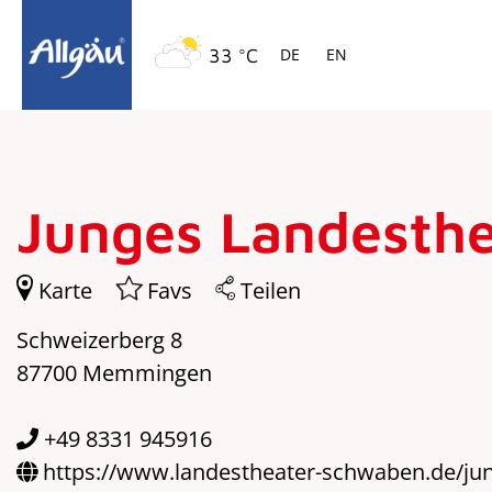
Springe zur Navigation
Springe zum Hauptinhalt
33 °C
DE
EN
Junges Landesthe
Karte
Favs
Teilen
Schweizerberg 8
87700 Memmingen
+49 8331 945916
https://www.landestheater-schwaben.de/jun