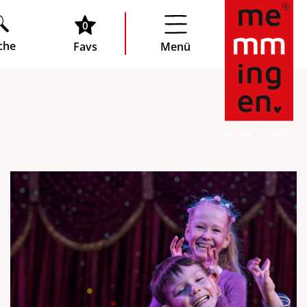
0
che
Favs
Menü