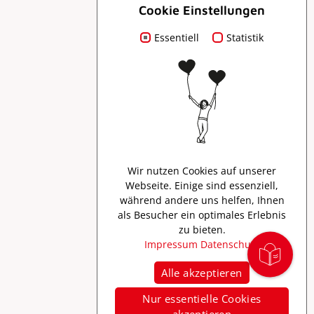
Cookie Einstellungen
Essentiell
Für Dich
Statistik
Prospekte
Presse
Wir nutzen Cookies auf unserer
Webseite. Einige sind essenziell,
Creator Program
während andere uns helfen, Ihnen
als Besucher ein optimales Erlebnis
zu bieten.
Impressum
Datenschutz
Alle akzeptieren
Nur essentielle Cookies