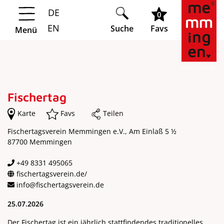
DE
Springe zur Navigation
Springe zum Hauptinhalt
0
EN
Suche
Favs
Menü
Fischertag
Karte
Favs
Teilen
Fischertagsverein Memmingen e.V., Am Einlaß 5 ½
87700 Memmingen
+49 8331 495065
fischertagsverein.de/
info@fischertagsverein.de
25.07.2026
Der Fischertag ist ein jährlich stattfindendes traditionelles