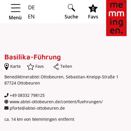
DE
Springe zur Navigation
Springe zum Hauptinhalt
0
EN
Suche
Favs
Menü
Basilika-Führung
Karte
Favs
Teilen
Benediktinerabtei Ottobeuren, Sebastian-Kneipp-Straße 1
87724 Ottobeuren
+49 08332 798125
www.abtei-ottobeuren.de/content/fuehrungen/
pforte@abtei-ottobeuren.de
ca. 14 km von Memmingen entfernt