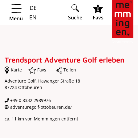
DE
Springe zur Navigation
Springe zum Hauptinhalt
0
EN
Suche
Favs
Menü
Trendsport Adventure Golf erleben
Karte
Favs
Teilen
Adventure Golf, Hawanger Straße 18
87724 Ottobeuren
+49 0 8332 2989976
adventuregolf-ottobeuren.de/
ca. 11 km von Memmingen entfernt