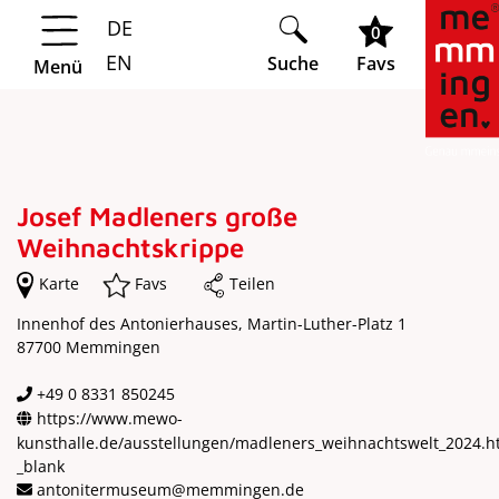
DE
Springe zur Navigation
Springe zum Hauptinhalt
0
EN
Suche
Favs
Menü
Josef Madleners große
Weihnachtskrippe
Karte
Favs
Teilen
Innenhof des Antonierhauses, Martin-Luther-Platz 1
87700 Memmingen
+49 0 8331 850245
https://www.mewo-
kunsthalle.de/ausstellungen/madleners_weihnachtswelt_2024.h
_blank
antonitermuseum@memmingen.de