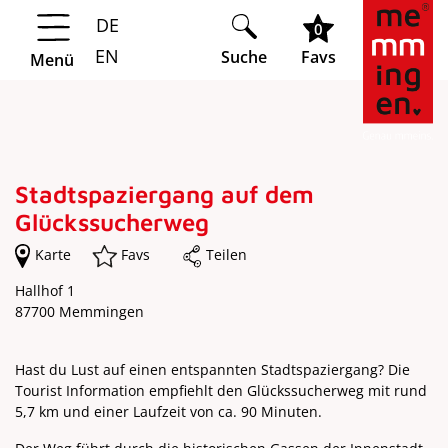
DE
Springe zur Navigation
Springe zum Hauptinhalt
0
EN
Suche
Favs
Menü
Stadtspaziergang auf dem
Glückssucherweg
Karte
Favs
Teilen
Hallhof 1
87700 Memmingen
Hast du Lust auf einen entspannten Stadtspaziergang? Die
Tourist Information empfiehlt den Glückssucherweg mit rund
5,7 km und einer Laufzeit von ca. 90 Minuten.