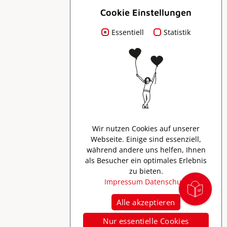
Cookie Einstellungen
Essentiell
Für Dich
Statistik
Prospekte
Presse
Wir nutzen Cookies auf unserer
Webseite. Einige sind essenziell,
Creator Program
während andere uns helfen, Ihnen
als Besucher ein optimales Erlebnis
zu bieten.
Impressum
Datenschutz
Alle akzeptieren
Nur essentielle Cookies