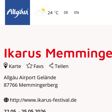
Springe zur Navigation
Springe zum Hauptinhalt
24 °C
DE
EN
Ikarus Memming
Karte
Favs
Teilen
Allgäu Airport Gelände
87766 Memmingerberg
http://www.ikarus-festival.de
22.05. - 25.05.2026