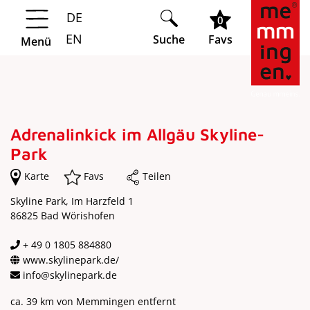
DE
Springe zur Navigation
Springe zum Hauptinhalt
0
EN
Suche
Favs
Menü
Adrenalinkick im Allgäu Skyline-
Park
Karte
Favs
Teilen
Skyline Park, Im Harzfeld 1
86825 Bad Wörishofen
+ 49 0 1805 884880
www.skylinepark.de/
info@skylinepark.de
ca. 39 km von Memmingen entfernt