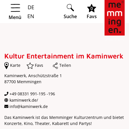
DE
Springe zur Navigation
Springe zum Hauptinhalt
0
EN
Suche
Favs
Menü
Kultur Entertainment im Kaminwerk
Karte
Favs
Teilen
Kaminwerk, Anschützstraße 1
87700 Memmingen
+49 08331 991-195 -196
kaminwerk.de/
info@kaminwerk.de
Das Kaminwerk ist das Memminger Kulturzentrum und bietet
Konzerte, Kino, Theater, Kabarett und Partys!