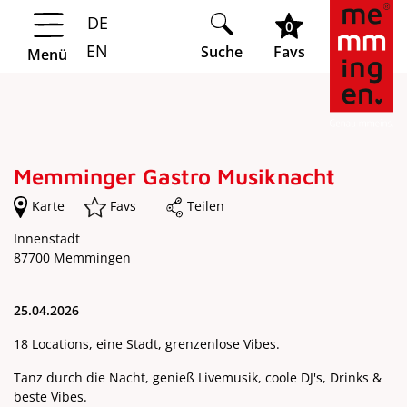
DE
Springe zur Navigation
Springe zum Hauptinhalt
0
EN
Suche
Favs
Menü
Memminger Gastro Musiknacht
Karte
Favs
Teilen
Innenstadt
87700 Memmingen
25.04.2026
18 Locations, eine Stadt, grenzenlose Vibes.
Tanz durch die Nacht, genieß Livemusik, coole DJ's, Drinks &
beste Vibes.