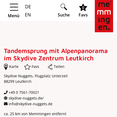
DE
Springe zur Navigation
Springe zum Hauptinhalt
0
EN
Suche
Favs
Menü
Tandemsprung mit Alpenpanorama
im Skydive Zentrum Leutkirch
Karte
Favs
Teilen
Skydive Nuggets, Flugplatz Unterzeil
88299 Leutkirch
+49 0 7561-70021
skydive-nuggets.de/
info@skydive-nuggets.de
ca. 25 km von Memmingen entfernt