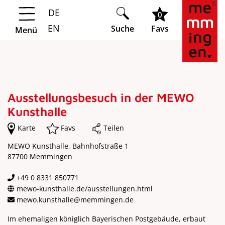
DE
Springe zur Navigation
Springe zum Hauptinhalt
0
EN
Suche
Favs
Menü
Ausstellungsbesuch in der MEWO
Kunsthalle
Karte
Favs
Teilen
MEWO Kunsthalle, Bahnhofstraße 1
87700 Memmingen
+49 0 8331 850771
mewo-kunsthalle.de/ausstellungen.html
mewo.kunsthalle@memmingen.de
Im ehemaligen königlich Bayerischen Postgebäude, erbaut