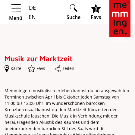
DE
Springe zur Navigation
Springe zum Hauptinhalt
0
EN
Suche
Favs
Menü
Musik zur Marktzeit
Karte
Favs
Teilen
Memmingen musikalisch erleben kannst du an ausgewählten
Terminen zwischen April bis Oktober jeden Samstag von
11:00 bis 12:00 Uhr. Im wunderschönen barocken
Kreuzherrnsaal kannst du den Marktzeit-Konzerten der
Musikschule lauschen. Die Musik in Verbindung mit der
herausragenden Akustik des Raumes und dem
beeindruckenden barocken Stil des Saals wird dir
Memmingen auf ganz besondere Weise näherbringen.