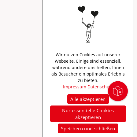
Für Dich
Prospekte
Presse
Wir nutzen Cookies auf unserer
Webseite. Einige sind essenziell,
Creator Program
während andere uns helfen, Ihnen
als Besucher ein optimales Erlebnis
zu bieten.
Impressum
Datenschutz
Alle akzeptieren
Nur essentielle Cookies
akzeptieren
Speichern und schließen