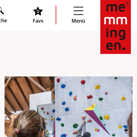
0
che
Favs
Menü