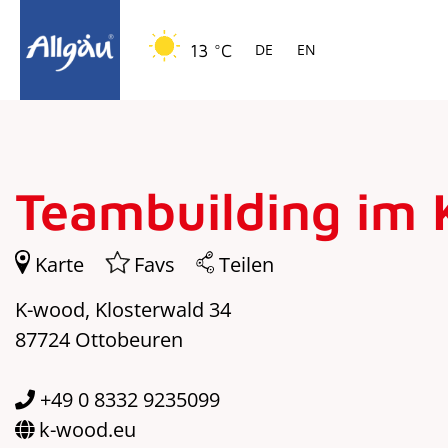
Springe zur Navigation
Springe zum Hauptinhalt
13 °C
DE
EN
Teambuilding im 
Karte
Favs
Teilen
K-wood, Klosterwald 34
87724 Ottobeuren
+49 0 8332 9235099
k-wood.eu