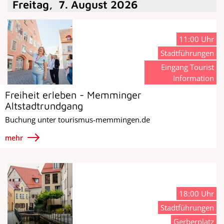
Freitag
,
7
.
August
2026
11:00 Uhr
Stadtführungen
Eingang Tourist
Information
Freiheit erleben - Memminger
Altstadtrundgang
Buchung unter tourismus-memmingen.de
mehr
18:00 Uhr
Stadtführungen
Gerberplatz