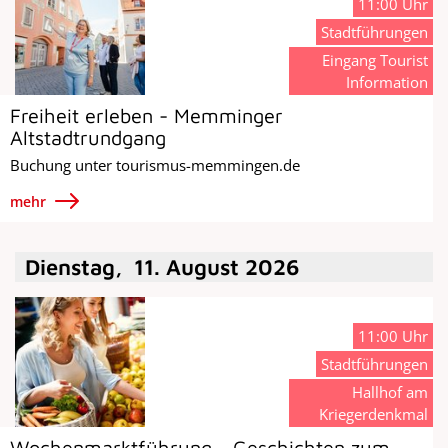
11:00 Uhr
Stadtführungen
Eingang Tourist
Information
Freiheit erleben - Memminger
Altstadtrundgang
Buchung unter tourismus-memmingen.de
mehr
Dienstag
,
11
.
August
2026
11:00 Uhr
Stadtführungen
Hallhof am
Kriegerdenkmal
Wochenmarktführung - Geschichten zum