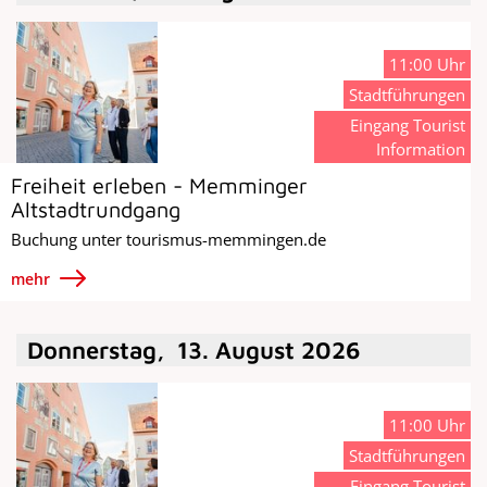
11:00 Uhr
Stadtführungen
Eingang Tourist
Information
Freiheit erleben - Memminger
Altstadtrundgang
Buchung unter tourismus-memmingen.de
mehr
Donnerstag
,
13
.
August
2026
11:00 Uhr
Stadtführungen
Eingang Tourist