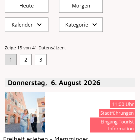
Kalender
Kategorie
Zeige 15 von 41 Datensätzen.
1
2
3
Donnerstag
,
6
.
August
2026
11:00 Uhr
Stadtführungen
Eingang Tourist
Information
Freiheit erleben - Memminger