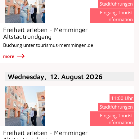
Stadtführungen
Eingang Tourist
Information
Freiheit erleben - Memminger
Altstadtrundgang
Buchung unter tourismus-memmingen.de
more
Wednesday
,
12
.
August
2026
11:00 Uhr
Stadtführungen
Eingang Tourist
Information
Freiheit erleben - Memminger