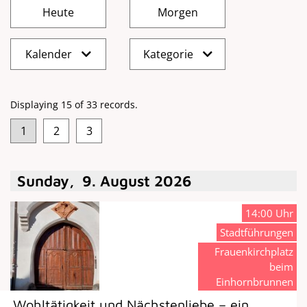
Kalender
Kategorie
Displaying 15 of 33 records.
1
2
3
Sunday
,
9
.
August
2026
14:00 Uhr
Stadtführungen
Frauenkirchplatz
beim
Einhornbrunnen
„Wohltätigkeit und Nächstenliebe – ein