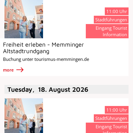
11:00 Uhr
Stadtführungen
Eingang Tourist
Information
Freiheit erleben - Memminger
Altstadtrundgang
Buchung unter tourismus-memmingen.de
more
Tuesday
,
18
.
August
2026
11:00 Uhr
Stadtführungen
Eingang Tourist
Information