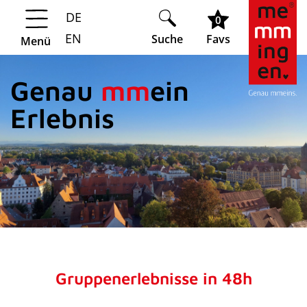
DE
Springe zur Navigation
Springe zum Hauptinhalt
0
EN
Suche
Favs
Menü
Genau
mm
ein
Erlebnis
Gruppenerlebnisse in 48h