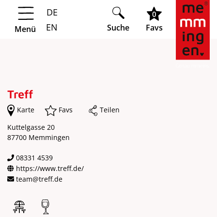
DE
Springe zur Navigation
Springe zum Hauptinhalt
0
EN
Suche
Favs
Menü
Treff
Karte
Favs
Teilen
Kuttelgasse 20
87700 Memmingen
08331 4539
https://www.treff.de/
team@treff.de