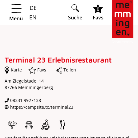
DE
Springe zur Navigation
Springe zum Hauptinhalt
0
EN
Suche
Favs
Menü
Terminal 23 Erlebnisrestaurant
Karte
Favs
Teilen
Am Ziegelstadel 14
87766 Memmingerberg
08331 9927138
https://campsite.to/terminal23