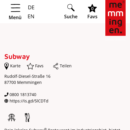
DE
Springe zur Navigation
Springe zum Hauptinhalt
0
EN
Suche
Favs
Menü
Subway
Karte
Favs
Teilen
Rudolf-Diesel-Straße 16
87700 Memmingen
0800 1813740
https://is.gd/5lCDTd
®