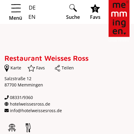
DE
Springe zur Navigation
Springe zum Hauptinhalt
0
EN
Suche
Favs
Menü
Restaurant Weisses Ross
Karte
Favs
Teilen
Salzstraße 12
87700 Memmingen
08331/9360
hotelweissesross.de
info@hotelweissesross.de