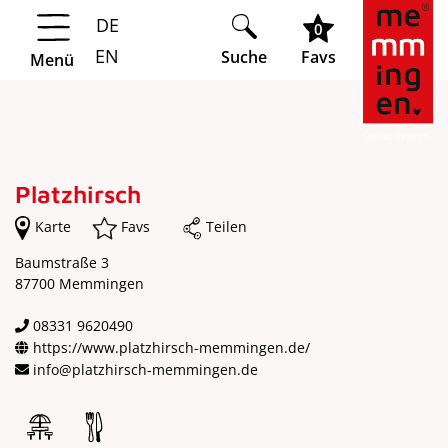
DE
Springe zur Navigation
Springe zum Hauptinhalt
0
EN
Suche
Favs
Menü
Platzhirsch
Karte
Favs
Teilen
Baumstraße 3
87700 Memmingen
08331 9620490
https://www.platzhirsch-memmingen.de/
info@platzhirsch-memmingen.de