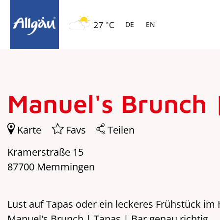
Springe zur Navigation
Springe zum Hauptinhalt
27 °C
DE
EN
Manuel's Brunch 
Karte
Favs
Teilen
Kramerstraße 15
87700 Memmingen
Lust auf Tapas oder ein leckeres Frühstück i
Manuel's Brunch | Tapas | Bar genau richtig.