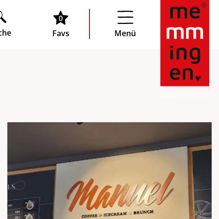
0
che
Favs
Menü