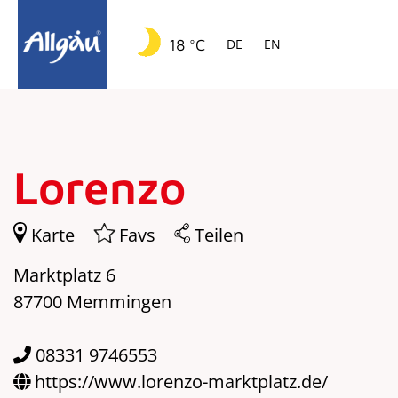
Springe zur Navigation
Springe zum Hauptinhalt
18 °C
DE
EN
Lorenzo
Karte
Favs
Teilen
Marktplatz 6
87700 Memmingen
08331 9746553
https://www.lorenzo-marktplatz.de/