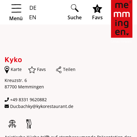
DE
Springe zur Navigation
Springe zum Hauptinhalt
0
EN
Suche
Favs
Menü
Kyko
Karte
Favs
Teilen
Kreuzstr. 6
87700 Memmingen
+49 8331 9620882
Ducbachky@kykorestaurant.de