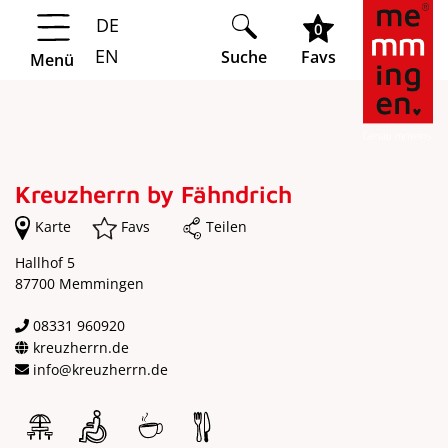
DE
Springe zur Navigation
Springe zum Hauptinhalt
0
EN
Suche
Favs
Menü
Kreuzherrn by Fähndrich
Karte
Favs
Teilen
Hallhof 5
87700 Memmingen
08331 960920
kreuzherrn.de
info@kreuzherrn.de