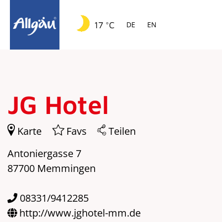
Springe zur Navigation
Springe zum Hauptinhalt
17 °C
DE
EN
JG Hotel
Karte
Favs
Teilen
Antoniergasse 7
87700 Memmingen
08331/9412285
http://www.jghotel-mm.de