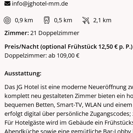
info@jghotel-mm.de
0,9 km
0,5 km
2,1 km
Zimmer:
21 Doppelzimmer
Preis/Nacht (optional Frühstück 12,50 € p. P.
Doppelzimmer: ab 109,00 €
Ausstattung:
Das JG Hotel ist eine moderne Neueröffnung zw
komplett neu gestalteten Zimmer bieten ein h
bequemen Betten, Smart-TV, WLAN und einem fu
erfolgt digital über persönliche Zugangscodes; 
Für Hotelgäste wird im Gebäude ein Frühstücks
Abendküche sowie eine gemütliche Bar-Lobby b