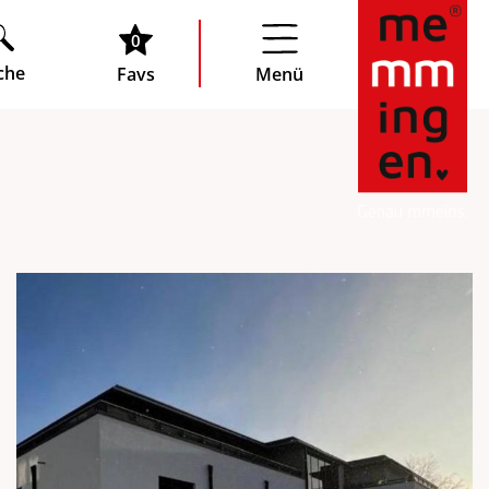
0
che
Favs
Menü