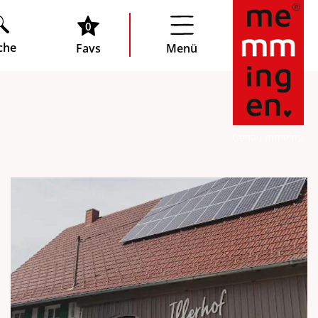
0
che
Favs
Menü