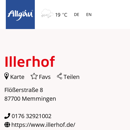
Springe zur Navigation
Springe zum Hauptinhalt
19 °C
DE
EN
Illerhof
Karte
Favs
Teilen
Flößerstraße 8
87700 Memmingen
0176 32921002
https://www.illerhof.de/