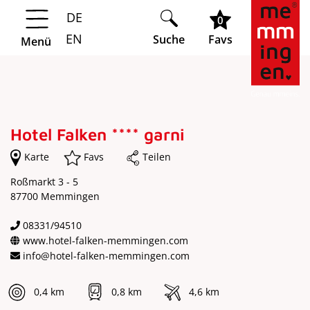
DE
Springe zur Navigation
Springe zum Hauptinhalt
0
EN
Suche
Favs
Menü
Hotel Falken **** garni
Karte
Favs
Teilen
Roßmarkt 3 - 5
87700 Memmingen
08331/94510
www.hotel-falken-memmingen.com
info@hotel-falken-memmingen.com
0,4 km
0,8 km
4,6 km