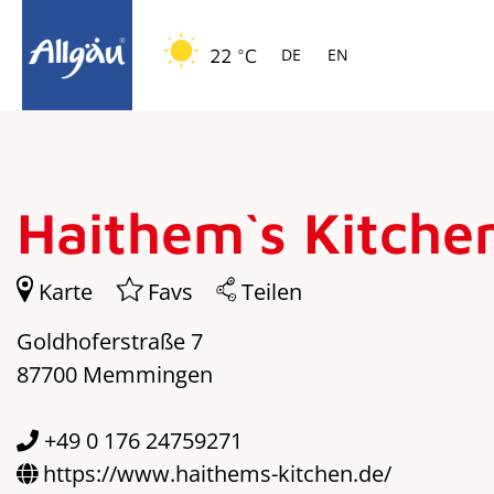
Springe zur Navigation
Springe zum Hauptinhalt
22 °C
DE
EN
Haithem`s Kitche
Karte
Favs
Teilen
Goldhoferstraße 7
87700 Memmingen
+49 0 176 24759271
https://www.haithems-kitchen.de/