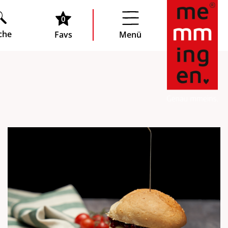
0
che
Favs
Menü