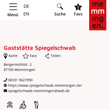
DE
Springe zur Navigation
Springe zum Hauptinhalt
0
EN
Suche
Favs
Menü
Gaststätte Spiegelschwab
Karte
Favs
Teilen
Bergermühlstr. 2
87700 Memmingen
08331 9627990
https://www.spiegelschwab-memmingen.de/
spiegelschwab-memmingen@web.de