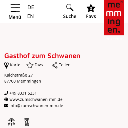
DE
Springe zur Navigation
Springe zum Hauptinhalt
0
EN
Suche
Favs
Menü
Gasthof zum Schwanen
Karte
Favs
Teilen
Kalchstraße 27
87700 Memmingen
+49 8331 5231
www.zumschwanen-mm.de
info@zumschwanen-mm.de