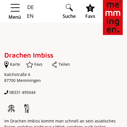
DE
Springe zur Navigation
Springe zum Hauptinhalt
0
EN
Suche
Favs
Menü
Drachen Imbiss
Karte
Favs
Teilen
Kalchstraße 6
87700 Memmingen
08331 495044
Im Drachen Imbiss kommt man schnell an sein asiatisches
Essen, welches nicht nur sättigt, sondern auch lecker