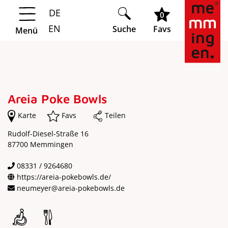
DE
Springe zur Navigation
Springe zum Hauptinhalt
0
EN
Suche
Favs
Menü
Areia Poke Bowls
Karte
Favs
Teilen
Rudolf-Diesel-Straße 16
87700 Memmingen
08331 / 9264680
https://areia-pokebowls.de/
neumeyer@areia-pokebowls.de