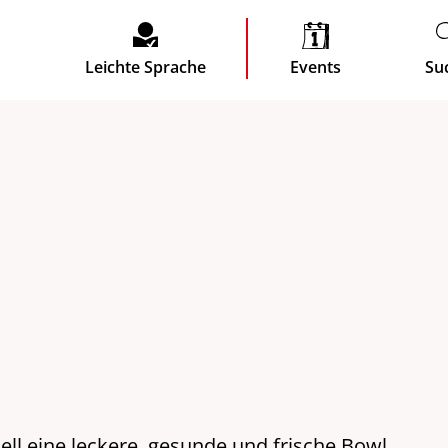
Leichte Sprache
Events
Su
l eine leckere, gesunde und frische Bowl