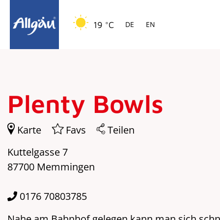
Springe zur Navigation
Springe zum Hauptinhalt
19 °C
DE
EN
Plenty Bowls
Karte
Favs
Teilen
Kuttelgasse 7
87700 Memmingen
0176 70803785
Nahe am Bahnhof gelegen kann man sich schnel