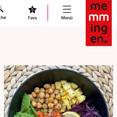
0
che
Favs
Menü