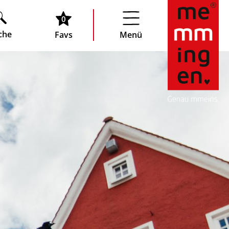
0
che
Favs
Menü