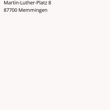
Martin-Luther-Platz 8
87700 Memmingen
Stadtplan:
Google Maps
Veranstalter:
Evang.-Luth.-Kirchengemeinde St. Martin
Homepage:
www.stmartin-memmingen.de
Dekanat.Memmingen
(at)
elkb.de
Telefon: 08331/8569-10
Links:
www.kirchenmusik-memmingen.de