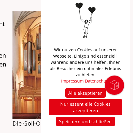
nt
Wir nutzen Cookies auf unserer
ten
Webseite. Einige sind essenziell,
während andere uns helfen, Ihnen
ten
als Besucher ein optimales Erlebnis
zu bieten.
Impressum
Datenschutz
Alle akzeptieren
Nur essentielle Cookies
akzeptieren
Speichern und schließen
Die Goll-Orgel von St. Martin, Memmingen