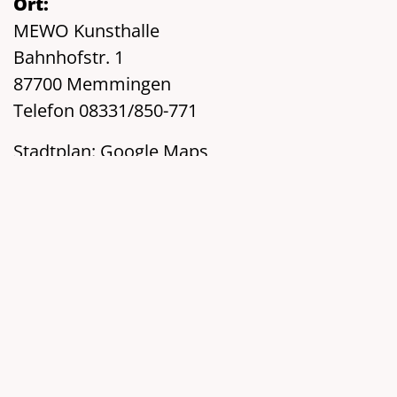
Ort:
MEWO Kunsthalle
Bahnhofstr. 1
87700 Memmingen
Telefon 08331/850-771
Stadtplan:
Google Maps
Veranstalter:
MEWO Kunsthalle
Links:
www.mewo-kunsthalle.de
teilen
teilen