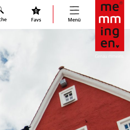
0
che
Favs
Menü