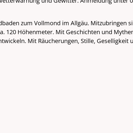
 Unwetterwarnung und Gewitter. Anmeldung unter
dbaden zum Vollmond im Allgäu. Mitzubringen si
 ca. 120 Höhenmeter. Mit Geschichten und Mythe
twickeln. Mit Räucherungen, Stille, Geselligkei
 e.V.