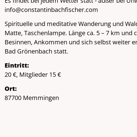
Es findet bei jedem Wetter statt - außer bei
info@constantinbachfischer.com
Spirituelle und meditative Wanderung und Wal
Matte, Taschenlampe. Länge ca. 5 – 7 km und
Besinnen, Ankommen und sich selbst weiter en
Bad Grönenbach statt.
Eintritt:
20 €, Mitglieder 15 €
Ort:
87700 Memmingen
Veranstalter:
Naturheilverein Memmingen und Umgebung
Homepage: