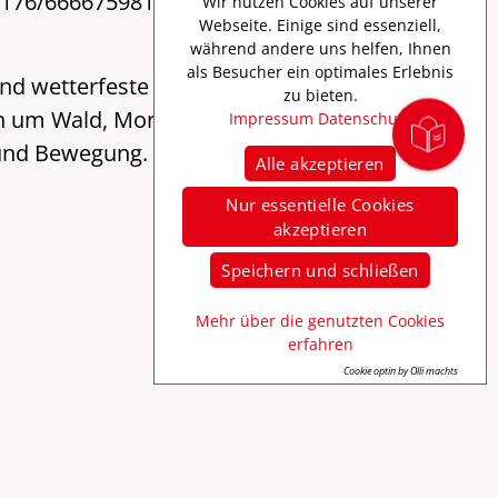
 0176/666675981 und
Wir nutzen Cookies auf unserer
Webseite. Einige sind essenziell,
während andere uns helfen, Ihnen
als Besucher ein optimales Erlebnis
nd wetterfeste Kleidung und gutes Schuhwerk,
zu bieten.
n um Wald, Mond und Jahreszeit – zum
Impressum
Datenschutz
t und Bewegung. Die Wanderungen finden bei
Alle akzeptieren
Nur essentielle Cookies
akzeptieren
Speichern und schließen
Mehr über die genutzten Cookies
erfahren
Cookie optin by Olli machts