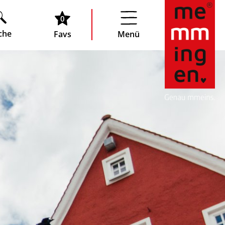
0
che
Favs
Menü