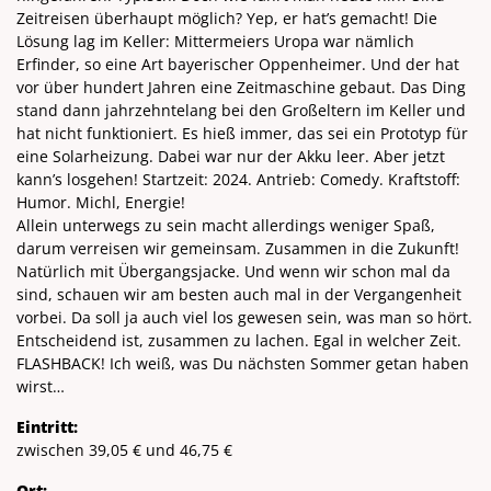
Zeitreisen überhaupt möglich? Yep, er hat’s gemacht! Die
Lösung lag im Keller: Mittermeiers Uropa war nämlich
Erfinder, so eine Art bayerischer Oppenheimer. Und der hat
vor über hundert Jahren eine Zeitmaschine gebaut. Das Ding
stand dann jahrzehntelang bei den Großeltern im Keller und
hat nicht funktioniert. Es hieß immer, das sei ein Prototyp für
eine Solarheizung. Dabei war nur der Akku leer. Aber jetzt
kann’s losgehen! Startzeit: 2024. Antrieb: Comedy. Kraftstoff:
Humor. Michl, Energie!
Allein unterwegs zu sein macht allerdings weniger Spaß,
darum verreisen wir gemeinsam. Zusammen in die Zukunft!
Natürlich mit Übergangsjacke. Und wenn wir schon mal da
sind, schauen wir am besten auch mal in der Vergangenheit
vorbei. Da soll ja auch viel los gewesen sein, was man so hört.
Entscheidend ist, zusammen zu lachen. Egal in welcher Zeit.
FLASHBACK! Ich weiß, was Du nächsten Sommer getan haben
wirst…
Eintritt:
zwischen 39,05 € und 46,75 €
Ort: