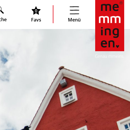
0
che
Favs
Menü