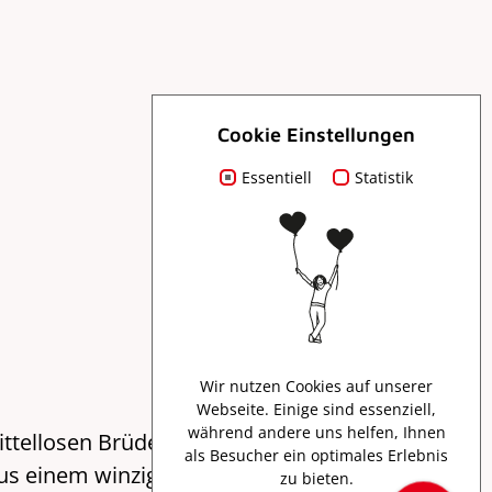
Cookie Einstellungen
Essentiell
Statistik
Wir nutzen Cookies auf unserer
Webseite. Einige sind essenziell,
während andere uns helfen, Ihnen
 mittellosen Brüder Hayum, Mendel und Maier
als Besucher ein optimales Erlebnis
aus einem winzigen Baumwollladen ein
zu bieten.