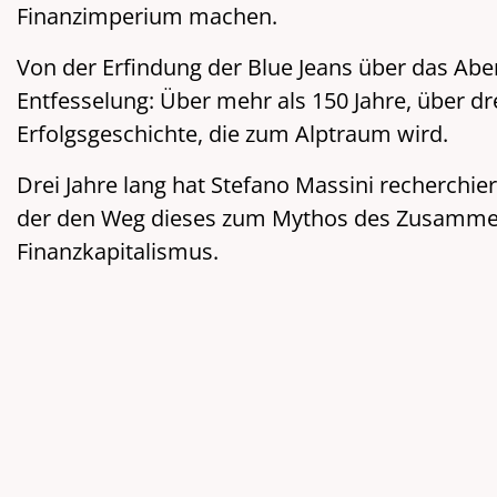
Finanzimperium machen.
Von der Erfindung der Blue Jeans über das Aben
Entfesselung: Über mehr als 150 Jahre, über d
Erfolgsgeschichte, die zum Alptraum wird.
Drei Jahre lang hat Stefano Massini recherchie
der den Weg dieses zum Mythos des Zusammen
Finanzkapitalismus.
Ort:
Landestheater Schwaben
Theaterplatz 2
87700 Memmingen
Stadtplan:
Google Maps