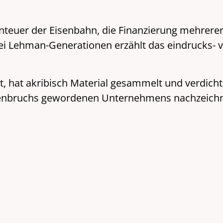
teuer der Eisenbahn, die Finanzierung mehrerer K
rei Lehman-Generationen erzählt das eindrucks- v
rt, hat akribisch Material gesammelt und verdich
bruchs gewordenen Unternehmens nachzeichnet